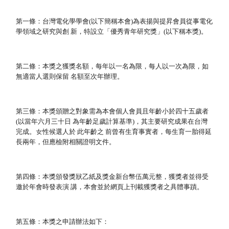
第一條：台灣電化學學會(以下簡稱本會)為表揚與提昇會員從事電化
學領域之研究與創 新，特設立「優秀青年研究獎」(以下稱本獎)。
第二條：本獎之獲獎名額，每年以一名為限，每人以一次為限，如
無適當人選則保留 名額至次年辦理。
第三條：本獎頒贈之對象需為本會個人會員且年齡小於四十五歲者
(以當年六月三十日 為年齡足歲計算基準)，其主要研究成果在台灣
完成。女性候選人於 此年齡之 前曾有生育事實者，每生育一胎得延
長兩年，但應檢附相關證明文件。
第四條：本獎頒發獎狀乙紙及獎金新台幣伍萬元整，獲獎者並得受
邀於年會時發表演 講，本會並於網頁上刊載獲獎者之具體事蹟。
第五條：本獎之申請辦法如下：