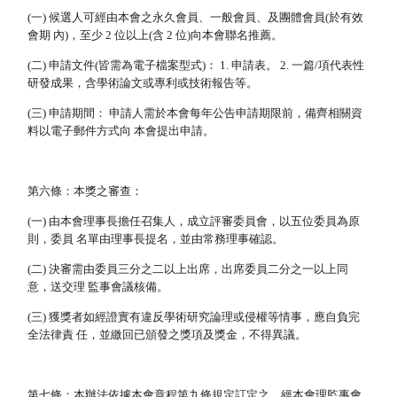
(一) 候選人可經由本會之永久會員、一般會員、及團體會員(於有效
會期 內)，至少 2 位以上(含 2 位)向本會聯名推薦。
(二) 申請文件(皆需為電子檔案型式)： 1. 申請表。 2. 一篇/項代表性
研發成果，含學術論文或專利或技術報告等。
(三) 申請期間： 申請人需於本會每年公告申請期限前，備齊相關資
料以電子郵件方式向 本會提出申請。
第六條：本獎之審查：
(一) 由本會理事長擔任召集人，成立評審委員會，以五位委員為原
則，委員 名單由理事長提名，並由常務理事確認。
(二) 決審需由委員三分之二以上出席，出席委員二分之一以上同
意，送交理 監事會議核備。
(三) 獲獎者如經證實有違反學術研究論理或侵權等情事，應自負完
全法律責 任，並繳回已頒發之獎項及獎金，不得異議。
第七條：本辦法依據本會章程第九條規定訂定之，經本會理監事會