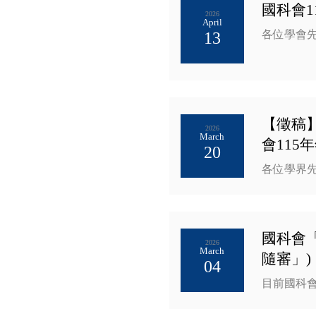
國科會1
2026
April
各位學會
13
【徵稿】
2026
March
會115
20
各位學界先進
國科會
2026
March
隨審」)
04
目前國科