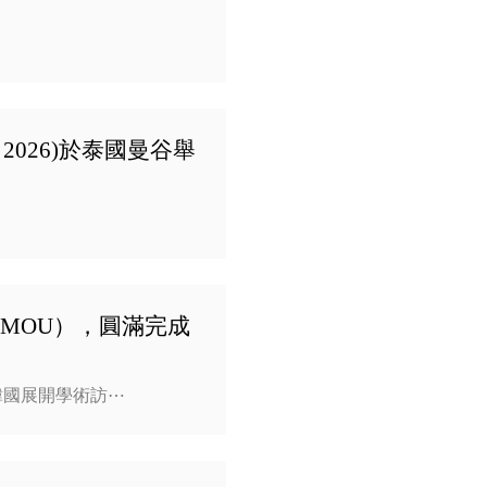
026)於泰國曼谷舉
MOU），圓滿完成
韓國展開學術訪⋯