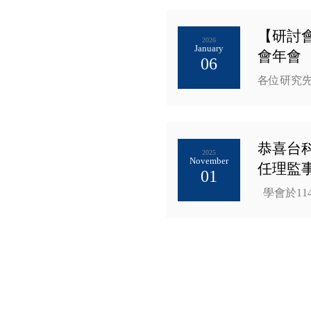
【研討會
2026
January
會年會
06
各位研究先
恭喜台
2025
November
任理監
01
學會於11