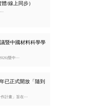
實體/線上同步）
⋯
亞洲會議暨中國材料科學學
026)暨中⋯
5年已正式開放「隨到
合作計畫」旨在⋯