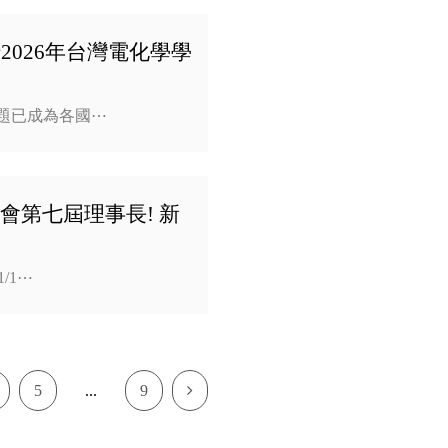
暨2026年台灣電化學學
題已成為各國⋯
第七屆理事長! 新
/1⋯
Next
5
...
9