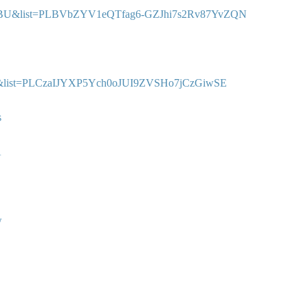
WMBU&list=PLBVbZYV1eQTfag6-GZJhi7s2Rv87YvZQN
54&list=PLCzaIJYXP5Ych0oJUI9ZVSHo7jCzGiwSE
s
A
w