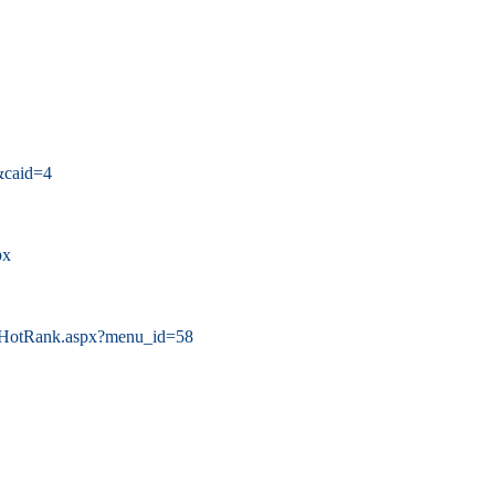
l&caid=4
px
/HotRank.aspx?menu_id=58